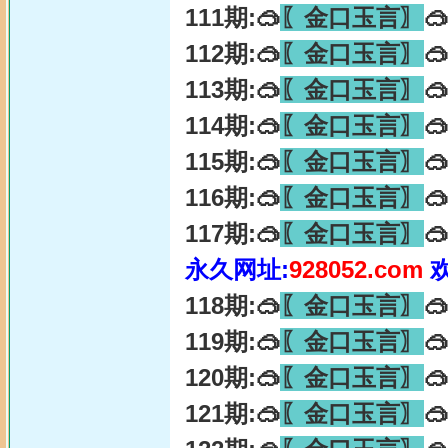
111期:🥽
〖金口玉言〗
🥽
112期:🥽
〖金口玉言〗
🥽
113期:🥽
〖金口玉言〗
🥽
114期:🥽
〖金口玉言〗
🥽
115期:🥽
〖金口玉言〗
🥽
116期:🥽
〖金口玉言〗
🥽
117期:🥽
〖金口玉言〗
🥽
永久网址:
928052.com
118期:🥽
〖金口玉言〗
🥽
119期:🥽
〖金口玉言〗
🥽
120期:🥽
〖金口玉言〗
🥽
121期:🥽
〖金口玉言〗
🥽