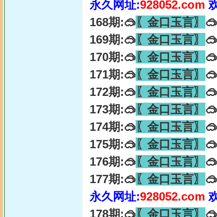
永久网址:
928052.com
168期:🥽
〖金口玉言〗
🥽
169期:🥽
〖金口玉言〗
🥽
170期:🥽
〖金口玉言〗
🥽
171期:🥽
〖金口玉言〗
🥽
172期:🥽
〖金口玉言〗
🥽
173期:🥽
〖金口玉言〗
🥽
174期:🥽
〖金口玉言〗
🥽
175期:🥽
〖金口玉言〗
🥽
176期:🥽
〖金口玉言〗
🥽
177期:🥽
〖金口玉言〗
🥽
永久网址:
928052.com
178期:🥽
〖金口玉言〗
🥽