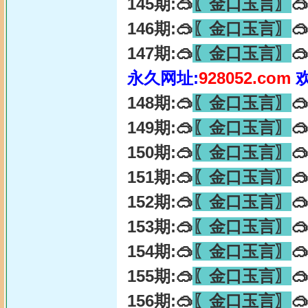
145期:🥽
〖金口玉言〗
🥽
146期:🥽
〖金口玉言〗
🥽
147期:🥽
〖金口玉言〗
🥽
永久网址:
928052.com
148期:🥽
〖金口玉言〗
🥽
149期:🥽
〖金口玉言〗
🥽
150期:🥽
〖金口玉言〗
🥽
151期:🥽
〖金口玉言〗
🥽
152期:🥽
〖金口玉言〗
🥽
153期:🥽
〖金口玉言〗
🥽
154期:🥽
〖金口玉言〗
🥽
155期:🥽
〖金口玉言〗
🥽
156期:🥽
〖金口玉言〗
🥽