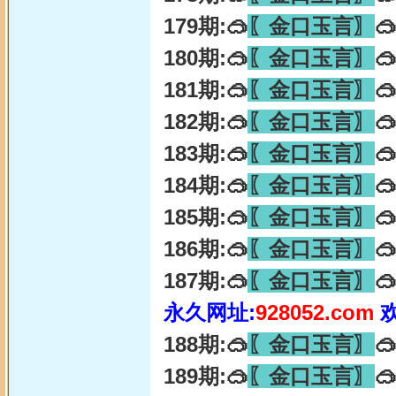
179期:🥽
〖金口玉言〗
🥽
180期:🥽
〖金口玉言〗
🥽
181期:🥽
〖金口玉言〗
🥽
182期:🥽
〖金口玉言〗
🥽
183期:🥽
〖金口玉言〗
🥽
184期:🥽
〖金口玉言〗
🥽
185期:🥽
〖金口玉言〗
🥽
186期:🥽
〖金口玉言〗
🥽
187期:🥽
〖金口玉言〗
🥽
永久网址:
928052.com
188期:🥽
〖金口玉言〗
🥽
189期:🥽
〖金口玉言〗
🥽