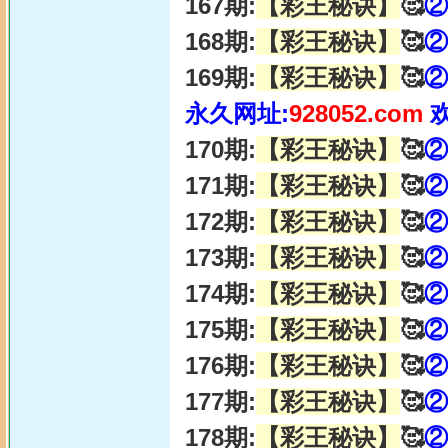
167期:
【彩王秘诀】
🥰
②
168期:
【彩王秘诀】
🥰
②
169期:
【彩王秘诀】
🥰
②
永久网址:
928052.com
170期:
【彩王秘诀】
🥰
②
171期:
【彩王秘诀】
🥰
②
172期:
【彩王秘诀】
🥰
②
173期:
【彩王秘诀】
🥰
②
174期:
【彩王秘诀】
🥰
②
175期:
【彩王秘诀】
🥰
②
176期:
【彩王秘诀】
🥰
②
177期:
【彩王秘诀】
🥰
②
178期:
【彩王秘诀】
🥰
②