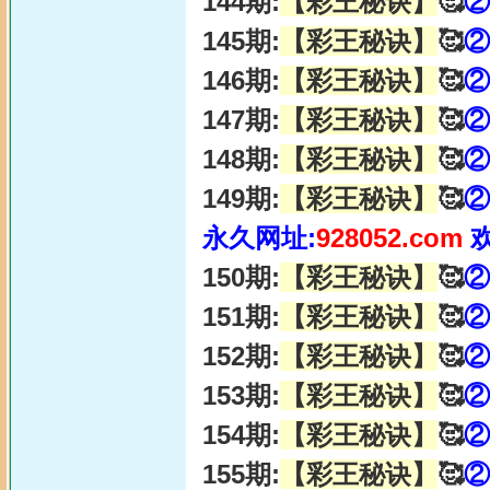
144期:
【彩王秘诀】
🥰
②
145期:
【彩王秘诀】
🥰
②
146期:
【彩王秘诀】
🥰
②
147期:
【彩王秘诀】
🥰
②
148期:
【彩王秘诀】
🥰
②
149期:
【彩王秘诀】
🥰
②
永久网址:
928052.com
150期:
【彩王秘诀】
🥰
②
151期:
【彩王秘诀】
🥰
②
152期:
【彩王秘诀】
🥰
②
153期:
【彩王秘诀】
🥰
②
154期:
【彩王秘诀】
🥰
②
155期:
【彩王秘诀】
🥰
②