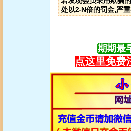
若发现会员采用欺骗的
处以2-N倍的罚金,严重
期期最早更
点这里免费