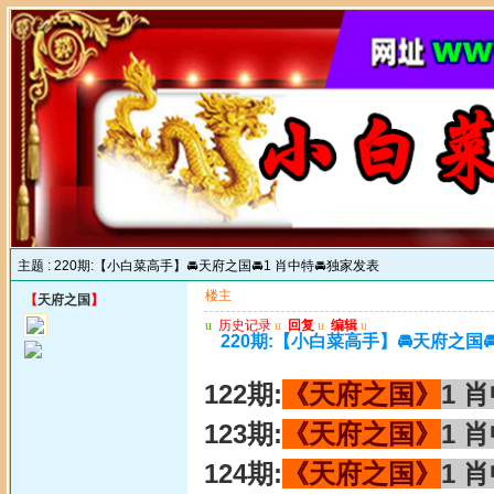
主题 :
220期:【小白菜高手】🚘天府之国🚘1 肖中特🚘独家发表
楼主
【
天府之国
】
u
历史记录
u
回复
u
编辑
u
220期:【小白菜高手】🚘天府之国
122期:
《天府之国》
1 
123期:
《天府之国》
1 
124期:
《天府之国》
1 